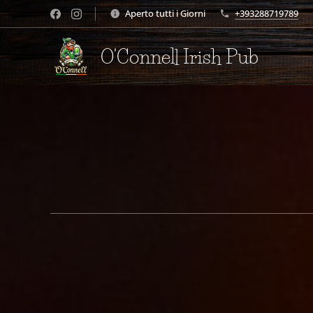
Aperto tutti i Giorni
+393288719789
O'Connell Irish Pub