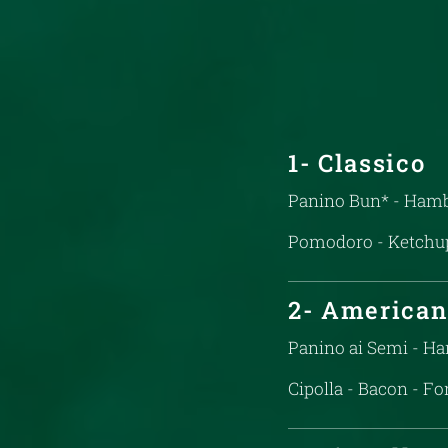
1- Classico
Panino Bun* - Hamb
Pomodoro - Ketchu
2- America
Panino ai Semi - H
Cipolla - Bacon - F