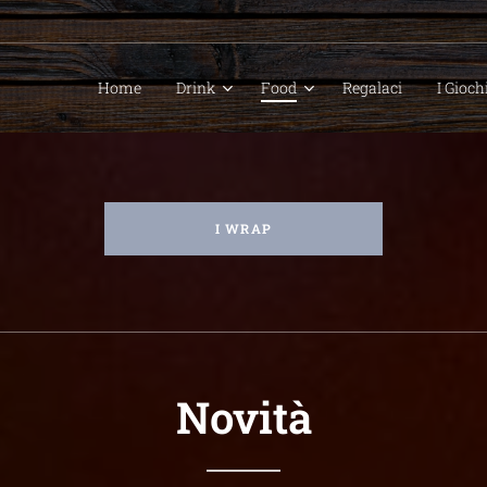
Home
Drink
Food
Regalaci
I Gioch
I WRAP
Novità