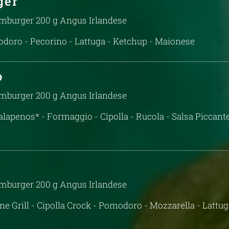
ger
amburger 200 g Angus Irlandese
odoro - Pecorino - Lattuga - Ketchup - Maionese
o
🌶️
amburger 200 g Angus Irlandese
lapenos* - Formaggio - Cipolla - Rucola - Salsa Piccante
amburger 200 g Angus Irlandese
e Grill - Cipolla Crock - Pomodoro - Mozzarella - Lattug