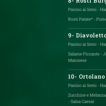
8- Rosti Bur
Panino ai Semi - H
Rosti Patate* - Pom
9- Diavolett
Panino ai Semi - H
Salame Piccante - Ja
Maionese
10- Ortolano
Panino ai Semi - H
Zucchine e Melanzan
- Salsa Caesar