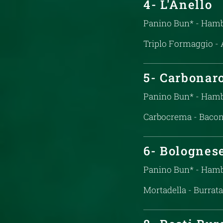
4- L'Anello
Panino Bun* - Hamb
Triplo Formaggio - A
5- Carbonar
Panino Bun* - Hamb
Carbocrema - Bacon 
6- Bolognes
Panino Bun* - Hamb
Mortadella - Burrata 