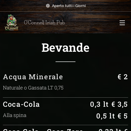
Aperto tutti i Giorni
O'Connell Irish Pub
Bevande
Acqua Minerale
€ 2
Naturale o Gassata LT 0,75
Coca-Cola
0,3 lt € 3,5
0,5 lt € 5
Alla spina